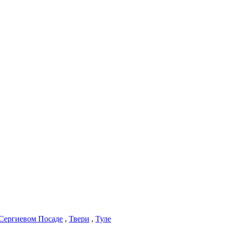
Сергиевом Посаде
,
Твери
,
Туле