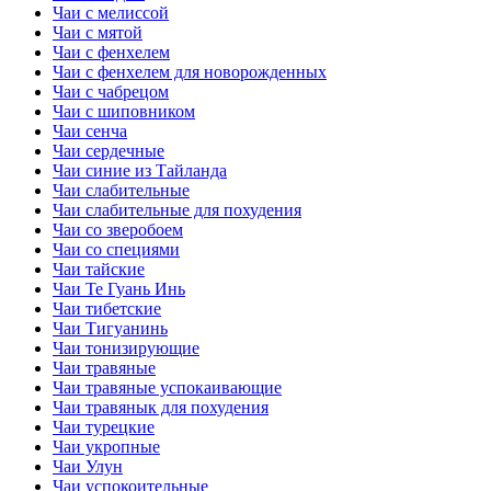
Чаи с мелиссой
Чаи с мятой
Чаи с фенхелем
Чаи с фенхелем для новорожденных
Чаи с чабрецом
Чаи с шиповником
Чаи сенча
Чаи сердечные
Чаи синие из Тайланда
Чаи слабительные
Чаи слабительные для похудения
Чаи со зверобоем
Чаи со специями
Чаи тайские
Чаи Те Гуань Инь
Чаи тибетские
Чаи Тигуанинь
Чаи тонизирующие
Чаи травяные
Чаи травяные успокаивающие
Чаи травянык для похудения
Чаи турецкие
Чаи укропные
Чаи Улун
Чаи успокоительные