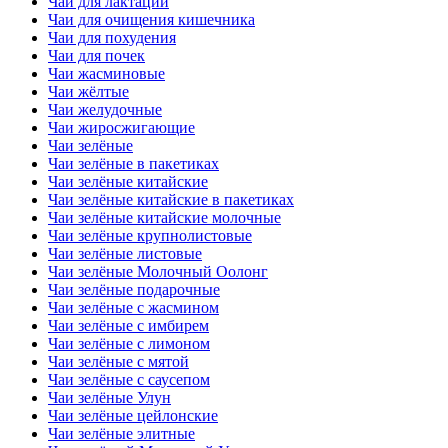
Чаи для лактации
Чаи для очищения кишечника
Чаи для похудения
Чаи для почек
Чаи жасминовые
Чаи жёлтые
Чаи желудочные
Чаи жиросжигающие
Чаи зелёные
Чаи зелёные в пакетиках
Чаи зелёные китайские
Чаи зелёные китайские в пакетиках
Чаи зелёные китайские молочные
Чаи зелёные крупнолистовые
Чаи зелёные листовые
Чаи зелёные Молочный Оолонг
Чаи зелёные подарочные
Чаи зелёные с жасмином
Чаи зелёные с имбирем
Чаи зелёные с лимоном
Чаи зелёные с мятой
Чаи зелёные с саусепом
Чаи зелёные Улун
Чаи зелёные цейлонские
Чаи зелёные элитные