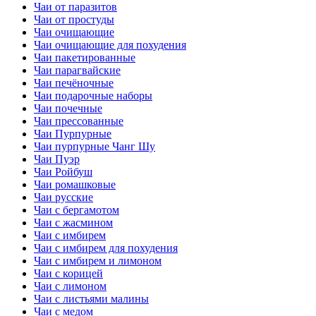
Чаи от паразитов
Чаи от простуды
Чаи очищающие
Чаи очищающие для похудения
Чаи пакетированные
Чаи парагвайские
Чаи печёночные
Чаи подарочные наборы
Чаи почечные
Чаи прессованные
Чаи Пурпурные
Чаи пурпурные Чанг Шу
Чаи Пуэр
Чаи Ройбуш
Чаи ромашковые
Чаи русские
Чаи с бергамотом
Чаи с жасмином
Чаи с имбирем
Чаи с имбирем для похудения
Чаи с имбирем и лимоном
Чаи с корицей
Чаи с лимоном
Чаи с листьями малины
Чаи с медом