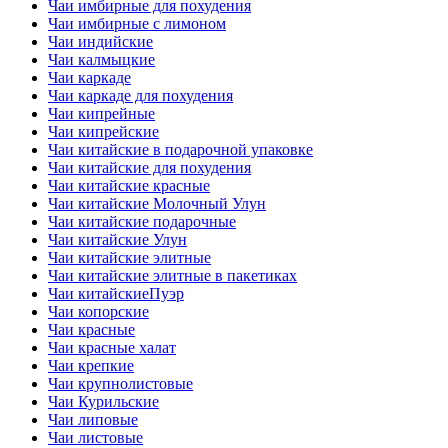
Чаи имбирные для похудения
Чаи имбирные с лимоном
Чаи индийские
Чаи калмыцкие
Чаи каркаде
Чаи каркаде для похудения
Чаи кипрейные
Чаи кипрейские
Чаи китайские в подарочной упаковке
Чаи китайские для похудения
Чаи китайские красные
Чаи китайские Молочный Улун
Чаи китайские подарочные
Чаи китайские Улун
Чаи китайские элитные
Чаи китайские элитные в пакетиках
Чаи китайскиеПуэр
Чаи копорские
Чаи красные
Чаи красные халат
Чаи крепкие
Чаи крупнолистовые
Чаи Курильские
Чаи липовые
Чаи листовые