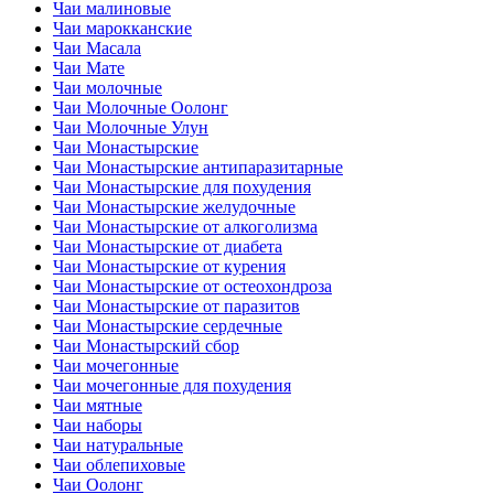
Чаи малиновые
Чаи марокканские
Чаи Масала
Чаи Мате
Чаи молочные
Чаи Молочные Оолонг
Чаи Молочные Улун
Чаи Монастырские
Чаи Монастырские антипаразитарные
Чаи Монастырские для похудения
Чаи Монастырские желудочные
Чаи Монастырские от алкоголизма
Чаи Монастырские от диабета
Чаи Монастырские от курения
Чаи Монастырские от остеохондроза
Чаи Монастырские от паразитов
Чаи Монастырские сердечные
Чаи Монастырский сбор
Чаи мочегонные
Чаи мочегонные для похудения
Чаи мятные
Чаи наборы
Чаи натуральные
Чаи облепиховые
Чаи Оолонг