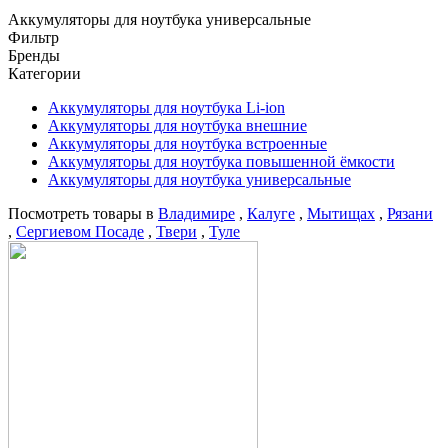
Аккумуляторы для ноутбука универсальные
Фильтр
Бренды
Категории
Аккумуляторы для ноутбука Li-ion
Аккумуляторы для ноутбука внешние
Аккумуляторы для ноутбука встроенные
Аккумуляторы для ноутбука повышенной ёмкости
Аккумуляторы для ноутбука универсальные
Посмотреть товары в
Владимире
,
Калуге
,
Мытищах
,
Рязани
,
Сергиевом Посаде
,
Твери
,
Туле