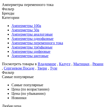
Амперметры переменного тока
Фильтр
Бренды
Категории
Амперметры 100а
Амперметры 50а
Амперметры аналоговые
Амперметры однофазные
Амперметры переменного тока
Амперметры трёхфазные
Амперметры цифровые
Амперметры щитовые
Посмотреть товары в
Владимире
,
Калуге
,
Мытищах
,
Рязани
,
Сергиевом Посаде
,
Твери
,
Туле
Фильтр
Самые популярные
Самые популярные
Цена (по возрастанию)
Цена (по убыванию)
Новинки
Любая цена