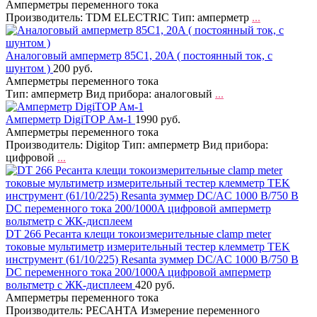
Амперметры переменного тока
Производитель: TDM ЕLECTRIC Тип: амперметр
...
Аналоговый амперметр 85C1, 20A ( постоянный ток, с
шунтом )
200 руб.
Амперметры переменного тока
Тип: амперметр Вид прибора: аналоговый
...
Амперметр DigiTOP Ам-1
1990 руб.
Амперметры переменного тока
Производитель: Digitop Тип: амперметр Вид прибора:
цифровой
...
DT 266 Ресанта клещи токоизмерительные clamp meter
токовые мультиметр измерительный тестер клемметр TEK
инструмент (61/10/225) Resanta зуммер DC/AC 1000 В/750 В
DC переменного тока 200/1000A цифровой амперметр
вольтметр с ЖК-дисплеем
420 руб.
Амперметры переменного тока
Производитель: РЕСАНТА Измерение переменного