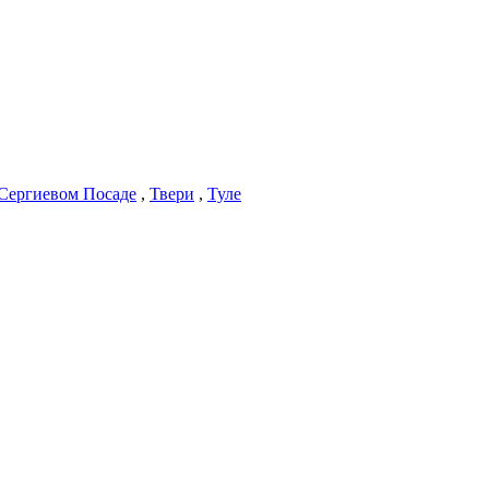
Сергиевом Посаде
,
Твери
,
Туле