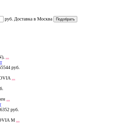
руб.
Доставка в
Москва
N),
...
55544 руб.
XOVIA
...
б.
лен
...
6352 руб.
XOVIA M
...