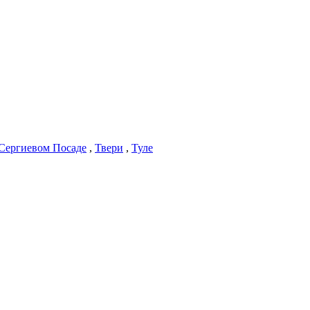
Сергиевом Посаде
,
Твери
,
Туле