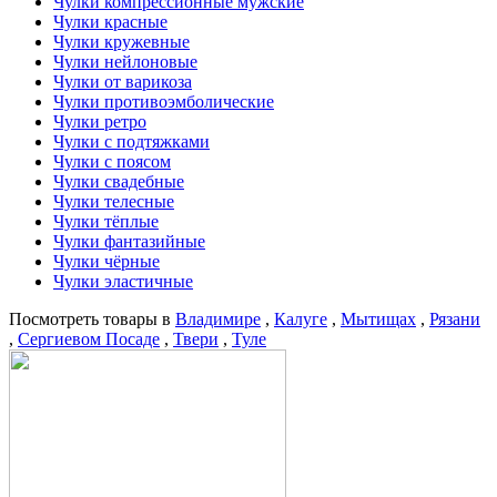
Чулки компрессионные мужские
Чулки красные
Чулки кружевные
Чулки нейлоновые
Чулки от варикоза
Чулки противоэмболические
Чулки ретро
Чулки с подтяжками
Чулки с поясом
Чулки свадебные
Чулки телесные
Чулки тёплые
Чулки фантазийные
Чулки чёрные
Чулки эластичные
Посмотреть товары в
Владимире
,
Калуге
,
Мытищах
,
Рязани
,
Сергиевом Посаде
,
Твери
,
Туле