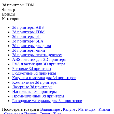
3d принтеры FDM
Фильтр
Бренды
Категории
3d принтеры ABS
3d принтеры FDM
3d принтеры pla
3d принтеры SLA
3d принтеры для дома
3d принтеры мини
3d принтеры печать деревом
ABS пластик для 3D принтера
PVA пластик для 3D принтера
Бытовые 3d принтеры
Бюджетные 3d принтеры
Катушки пластика для 3d принтеров
Компактные 3d принтеры
Лазерные 3d принтеры
Настольные 3d принтеры
Промышленные 3d принтеры
Расходные материалы для 3d принтеров
Посмотреть товары в
Владимире
,
Калуге
,
Мытищах
,
Рязани
,
Сергиевом Посаде
,
Твери
,
Туле