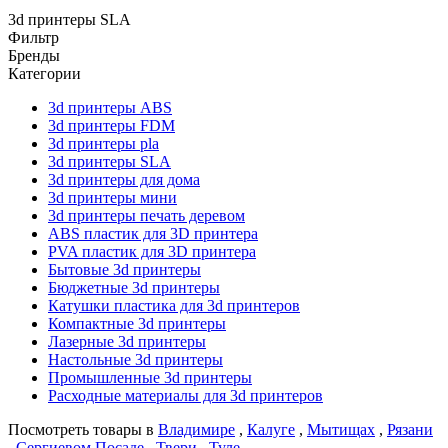
3d принтеры SLA
Фильтр
Бренды
Категории
3d принтеры ABS
3d принтеры FDM
3d принтеры pla
3d принтеры SLA
3d принтеры для дома
3d принтеры мини
3d принтеры печать деревом
ABS пластик для 3D принтера
PVA пластик для 3D принтера
Бытовые 3d принтеры
Бюджетные 3d принтеры
Катушки пластика для 3d принтеров
Компактные 3d принтеры
Лазерные 3d принтеры
Настольные 3d принтеры
Промышленные 3d принтеры
Расходные материалы для 3d принтеров
Посмотреть товары в
Владимире
,
Калуге
,
Мытищах
,
Рязани
,
Сергиевом Посаде
,
Твери
,
Туле