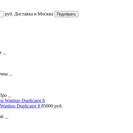
руб.
Доставка в
Москва
ет
...
олны
...
 Про
...
anhao Duplicator 8
85000 руб.
ный
...