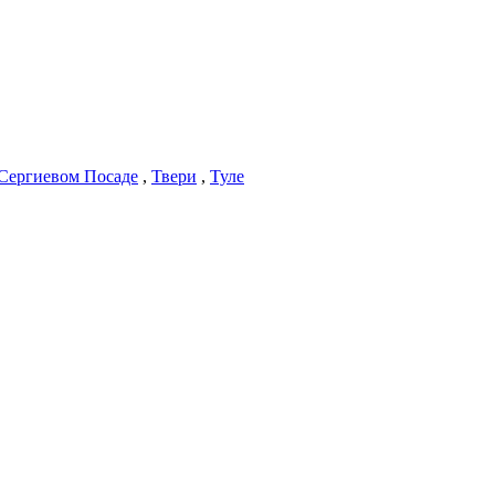
Сергиевом Посаде
,
Твери
,
Туле