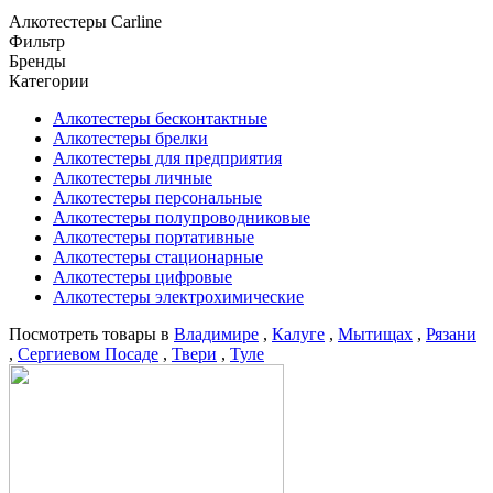
Алкотестеры Carline
Фильтр
Бренды
Категории
Алкотестеры бесконтактные
Алкотестеры брелки
Алкотестеры для предприятия
Алкотестеры личные
Алкотестеры персональные
Алкотестеры полупроводниковые
Алкотестеры портативные
Алкотестеры стационарные
Алкотестеры цифровые
Алкотестеры электрохимические
Посмотреть товары в
Владимире
,
Калуге
,
Мытищах
,
Рязани
,
Сергиевом Посаде
,
Твери
,
Туле