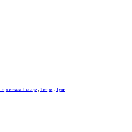
Сергиевом Посаде
,
Твери
,
Туле