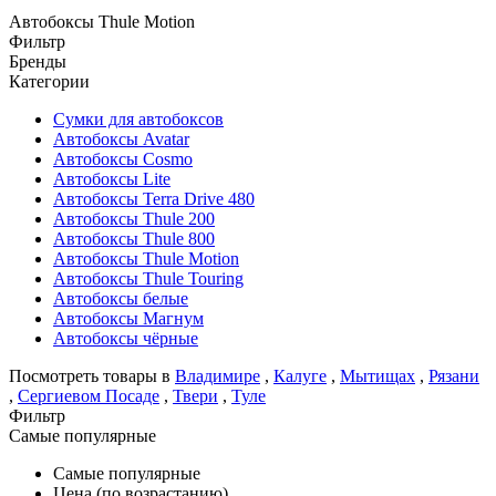
Автобоксы Thule Motion
Фильтр
Бренды
Категории
Cумки для автобоксов
Автобоксы Avatar
Автобоксы Cosmo
Автобоксы Lite
Автобоксы Terra Drive 480
Автобоксы Thule 200
Автобоксы Thule 800
Автобоксы Thule Motion
Автобоксы Thule Touring
Автобоксы белые
Автобоксы Магнум
Автобоксы чёрные
Посмотреть товары в
Владимире
,
Калуге
,
Мытищах
,
Рязани
,
Сергиевом Посаде
,
Твери
,
Туле
Фильтр
Самые популярные
Самые популярные
Цена (по возрастанию)