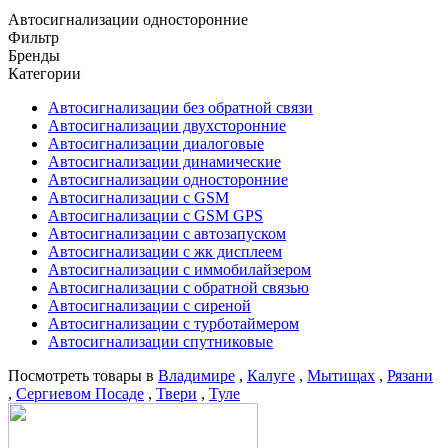
Автосигнализации односторонние
Фильтр
Бренды
Категории
Автосигнализации без обратной связи
Автосигнализации двухсторонние
Автосигнализации диалоговые
Автосигнализации динамические
Автосигнализации односторонние
Автосигнализации с GSM
Автосигнализации с GSM GPS
Автосигнализации с автозапуском
Автосигнализации с жк дисплеем
Автосигнализации с иммобилайзером
Автосигнализации с обратной связью
Автосигнализации с сиреной
Автосигнализации с турботаймером
Автосигнализации спутниковые
Посмотреть товары в
Владимире
,
Калуге
,
Мытищах
,
Рязани
,
Сергиевом Посаде
,
Твери
,
Туле