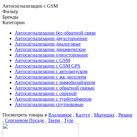
Автосигнализации с GSM
Фильтр
Бренды
Категории
Автосигнализации без обратной связи
Автосигнализации двухсторонние
Автосигнализации диалоговые
Автосигнализации динамические
Автосигнализации односторонние
Автосигнализации с GSM
Автосигнализации с GSM GPS
Автосигнализации с автозапуском
Автосигнализации с жк дисплеем
Автосигнализации с иммобилайзером
Автосигнализации с обратной связью
Автосигнализации с сиреной
Автосигнализации с турботаймером
Автосигнализации спутниковые
Посмотреть товары в
Владимире
,
Калуге
,
Мытищах
,
Рязани
,
Сергиевом Посаде
,
Твери
,
Туле