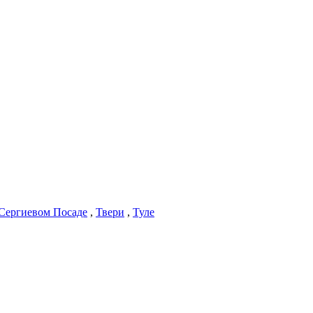
Сергиевом Посаде
,
Твери
,
Туле