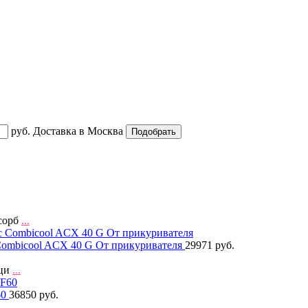
руб.
Доставка в
Москва
сорб
...
ombicool ACX 40 G От прикуривателя
29971 руб.
бци
...
60
36850 руб.