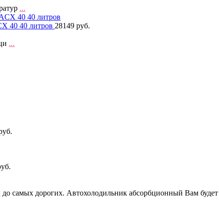
ратур
...
CX 40 40 литров
28149 руб.
бци
...
руб.
руб.
до самых дорогих. Автохолодильник абсорбционный Вам будет л