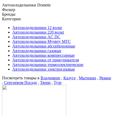
Автохолодильники Dometic
Фильтр
Бренды
Категории
Автохолодильники 12 вольт
Автохолодильники 220 вольт
Автохолодильники AC DC
Автохолодильники Mystery MTC
Автохолодильники абсорбционные
Автохолодильники газовые
Автохолодильники компрессорные
Автохолодильники от прикуривателя
Автохолодильники термоэлектрические
Автохолодильники электрогазовые
Посмотреть товары в
Владимире
,
Калуге
,
Мытищах
,
Рязани
,
Сергиевом Посаде
,
Твери
,
Туле