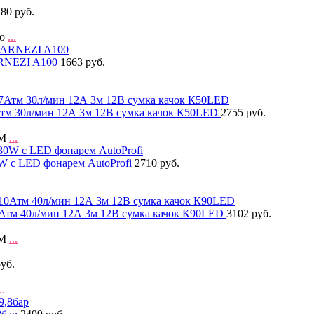
80 руб.
Мо
...
ARNEZI A100
1663 руб.
тм 30л/мин 12А 3м 12В сумка качок К50LED
2755 руб.
 М
...
0W с LED фонарем AutoProfi
2710 руб.
Атм 40л/мин 12А 3м 12В сумка качок К90LED
3102 руб.
 М
...
уб.
..