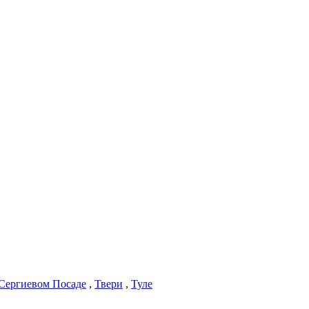
Сергиевом Посаде
,
Твери
,
Туле