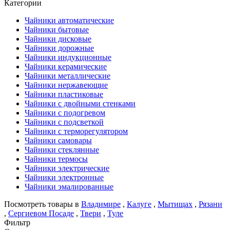
Категории
Чайники автоматические
Чайники бытовые
Чайники дисковые
Чайники дорожные
Чайники индукционные
Чайники керамические
Чайники металлические
Чайники нержавеющие
Чайники пластиковые
Чайники с двойными стенками
Чайники с подогревом
Чайники с подсветкой
Чайники с терморегулятором
Чайники самовары
Чайники стеклянные
Чайники термосы
Чайники электрические
Чайники электронные
Чайники эмалированные
Посмотреть товары в
Владимире
,
Калуге
,
Мытищах
,
Рязани
,
Сергиевом Посаде
,
Твери
,
Туле
Фильтр