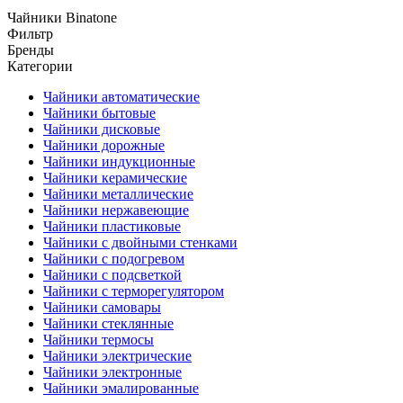
Чайники Binatone
Фильтр
Бренды
Категории
Чайники автоматические
Чайники бытовые
Чайники дисковые
Чайники дорожные
Чайники индукционные
Чайники керамические
Чайники металлические
Чайники нержавеющие
Чайники пластиковые
Чайники с двойными стенками
Чайники с подогревом
Чайники с подсветкой
Чайники с терморегулятором
Чайники самовары
Чайники стеклянные
Чайники термосы
Чайники электрические
Чайники электронные
Чайники эмалированные