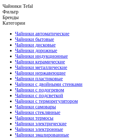
Чайники Tefal
Фильтр
Бренды
Категории
Чайники автоматические
Чайники бытовые
Чайники дисковые
Чайники дорожные
Чайники индукционные
Чайники керамические
Чайники металлические
Чайники нержавеющие
Чайники пластиковые
Чайники с двойными стенками
Чайники с подогревом
Чайники с подсветкой
Чайники с терморегулятором
Чайники самовары
Чайники стеклянные
Чайники термосы
Чайники электрические
Чайники электронные
Чайники эмалированные