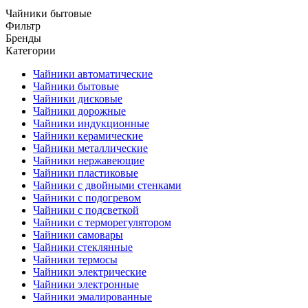
Чайники бытовые
Фильтр
Бренды
Категории
Чайники автоматические
Чайники бытовые
Чайники дисковые
Чайники дорожные
Чайники индукционные
Чайники керамические
Чайники металлические
Чайники нержавеющие
Чайники пластиковые
Чайники с двойными стенками
Чайники с подогревом
Чайники с подсветкой
Чайники с терморегулятором
Чайники самовары
Чайники стеклянные
Чайники термосы
Чайники электрические
Чайники электронные
Чайники эмалированные