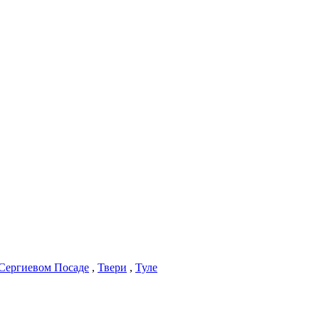
Сергиевом Посаде
,
Твери
,
Туле