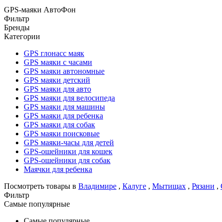
GPS-маяки АвтоФон
Фильтр
Бренды
Категории
GPS глонасс маяк
GPS маяки c часами
GPS маяки автономные
GPS маяки детский
GPS маяки для авто
GPS маяки для велосипеда
GPS маяки для машины
GPS маяки для ребенка
GPS маяки для собак
GPS маяки поисковые
GPS маяки-часы для детей
GPS-ошейники для кошек
GPS-ошейники для собак
Маячки для ребенка
Посмотреть товары в
Владимире
,
Калуге
,
Мытищах
,
Рязани
,
Фильтр
Самые популярные
Самые популярные