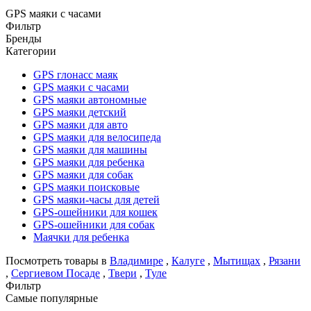
GPS маяки c часами
Фильтр
Бренды
Категории
GPS глонасс маяк
GPS маяки c часами
GPS маяки автономные
GPS маяки детский
GPS маяки для авто
GPS маяки для велосипеда
GPS маяки для машины
GPS маяки для ребенка
GPS маяки для собак
GPS маяки поисковые
GPS маяки-часы для детей
GPS-ошейники для кошек
GPS-ошейники для собак
Маячки для ребенка
Посмотреть товары в
Владимире
,
Калуге
,
Мытищах
,
Рязани
,
Сергиевом Посаде
,
Твери
,
Туле
Фильтр
Самые популярные