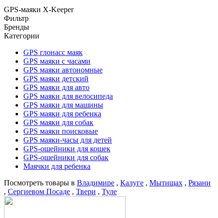
GPS-маяки X-Keeper
Фильтр
Бренды
Категории
GPS глонасс маяк
GPS маяки c часами
GPS маяки автономные
GPS маяки детский
GPS маяки для авто
GPS маяки для велосипеда
GPS маяки для машины
GPS маяки для ребенка
GPS маяки для собак
GPS маяки поисковые
GPS маяки-часы для детей
GPS-ошейники для кошек
GPS-ошейники для собак
Маячки для ребенка
Посмотреть товары в
Владимире
,
Калуге
,
Мытищах
,
Рязани
,
Сергиевом Посаде
,
Твери
,
Туле