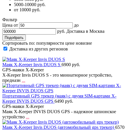
5000-10000 руб.
от 10000 руб.
Фильтр
Цена от
до
руб.
Доставка в
Москва
Сортировать по:
популярности
цене
новизне
Доставка из других регионов
Маяк X-Keeper Invis DUOS S
6900 руб.
GPS-маяки X-Keeper
X-Keeper Invis DUOS S - это миниатюрное устройство,
предназн
...
Портативный GPS трекер (маяк) с двумя SIM-картами X-
Keeper INVIS DUOS GPS
6490 руб.
GPS-маяки X-Keeper
Маяк X-Keeper INVIS DUOS GPS - надежное шпионское
устройство
...
Маяк X-Keeper Invis DUOS (автомобильный gps трекер)
6570