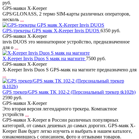
руб.
GPS-маяки X-Keeper
GPS/GLONASS, 2 термо SIM-карты различных операторов,
несколь
...
GPS-трекеры GPS маяк X-Keeper Invis DUOS
6350 руб.
GPS-маяки X-Keeper
invis DUOS это миниатюрное устройство, предназначенное
для о
...
X-Keeper Invis Duos S маяк на магните
7500 руб.
GPS-маяки X-Keeper
X-Keeper Invis Duos S GPS-маяк на магните предназначено для
...
GPS трекер/GPS маяк TK 102-2 (Персональный трекер tk102b)
2590 руб.
GPS-маяки X-Keeper
Это вторая версия легендарного трекера. Компактное
устройств
...
GPS-маяки X-Keeper в России различных популярных
категорий, от самых дешевых до самых дорогих. GPS-маяк X-
Keeper Вам будет легко изучить и выбрать в нашем каталоге,
ознакомившись с описанием, фото и отзывами товаров.