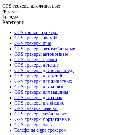
GPS трекеры для животных
Фильтр
Бренды
Категории
GPS глонасс трекеры
GPS трекеры android
GPS трекеры mini
GPS трекеры автомобильные
GPS трекеры автономные
GPS трекеры брелки
GPS трекеры детские
GPS трекеры для велосипеда
GPS трекеры для детей
GPS трекеры для животных
GPS трекеры для кошек
GPS трекеры для машины
GPS трекеры для собак
GPS трекеры китайские
GPS трекеры маячки
GPS трекеры мобильные
GPS трекеры портативные
GPS трекеры часы
Телефоны с gps трекером