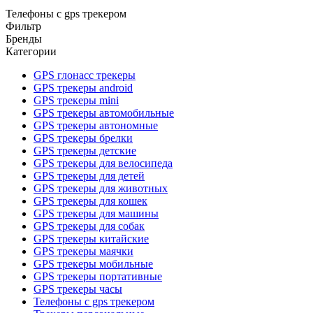
Телефоны с gps трекером
Фильтр
Бренды
Категории
GPS глонасс трекеры
GPS трекеры android
GPS трекеры mini
GPS трекеры автомобильные
GPS трекеры автономные
GPS трекеры брелки
GPS трекеры детские
GPS трекеры для велосипеда
GPS трекеры для детей
GPS трекеры для животных
GPS трекеры для кошек
GPS трекеры для машины
GPS трекеры для собак
GPS трекеры китайские
GPS трекеры маячки
GPS трекеры мобильные
GPS трекеры портативные
GPS трекеры часы
Телефоны с gps трекером