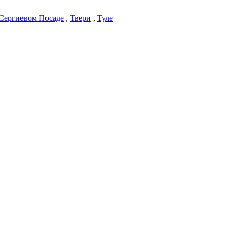
Сергиевом Посаде
,
Твери
,
Туле