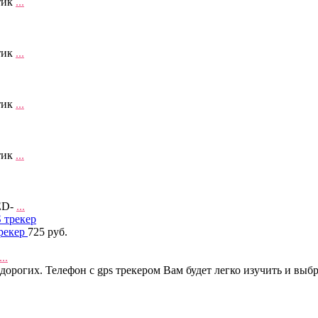
тик
...
тик
...
тик
...
тик
...
ED-
...
трекер
725 руб.
...
дорогих. Телефон с gps трекером Вам будет легко изучить и выб