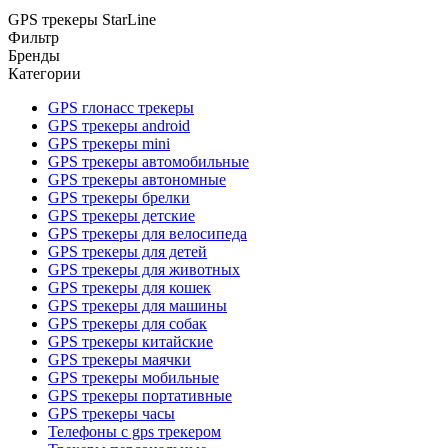
GPS трекеры StarLine
Фильтр
Бренды
Категории
GPS глонасс трекеры
GPS трекеры android
GPS трекеры mini
GPS трекеры автомобильные
GPS трекеры автономные
GPS трекеры брелки
GPS трекеры детские
GPS трекеры для велосипеда
GPS трекеры для детей
GPS трекеры для животных
GPS трекеры для кошек
GPS трекеры для машины
GPS трекеры для собак
GPS трекеры китайские
GPS трекеры маячки
GPS трекеры мобильные
GPS трекеры портативные
GPS трекеры часы
Телефоны с gps трекером