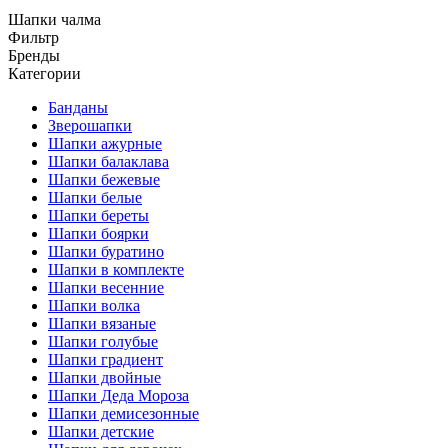
Шапки чалма
Фильтр
Бренды
Категории
Банданы
Зверошапки
Шапки ажурные
Шапки балаклава
Шапки бежевые
Шапки белые
Шапки береты
Шапки боярки
Шапки буратино
Шапки в комплекте
Шапки весенние
Шапки волка
Шапки вязаные
Шапки голубые
Шапки градиент
Шапки двойные
Шапки Деда Мороза
Шапки демисезонные
Шапки детские