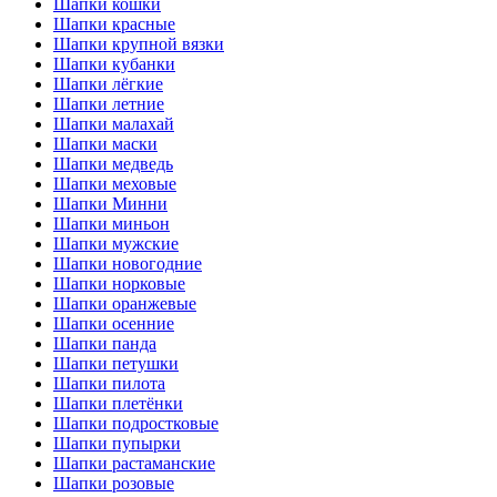
Шапки кошки
Шапки красные
Шапки крупной вязки
Шапки кубанки
Шапки лёгкие
Шапки летние
Шапки малахай
Шапки маски
Шапки медведь
Шапки меховые
Шапки Минни
Шапки миньон
Шапки мужские
Шапки новогодние
Шапки норковые
Шапки оранжевые
Шапки осенние
Шапки панда
Шапки петушки
Шапки пилота
Шапки плетёнки
Шапки подростковые
Шапки пупырки
Шапки растаманские
Шапки розовые