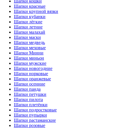
Шапки кошки
Шапки красные
Шапки крупной вязки
Шапки кубанки
Шапки лёгкие
Шапки летние
Шапки малахай
Шапки маски
Шапки медведь
Шапки меховые
Шапки Минни
Шапки миньон
Шапки мужские
Шапки новогодние
Шапки норковые
Шапки оранжевые
Шапки осенние
Шапки панда
Шапки петушки
Шапки пилота
Шапки плетёнки
Шапки подростковые
Шапки пупырки
Шапки растаманские
Шапки розовые