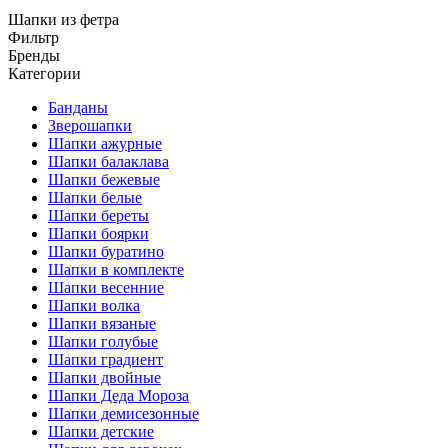
Шапки из фетра
Фильтр
Бренды
Категории
Банданы
Зверошапки
Шапки ажурные
Шапки балаклава
Шапки бежевые
Шапки белые
Шапки береты
Шапки боярки
Шапки буратино
Шапки в комплекте
Шапки весенние
Шапки волка
Шапки вязаные
Шапки голубые
Шапки градиент
Шапки двойные
Шапки Деда Мороза
Шапки демисезонные
Шапки детские