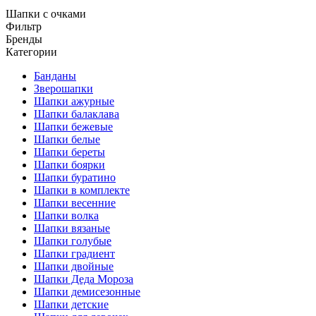
Шапки с очками
Фильтр
Бренды
Категории
Банданы
Зверошапки
Шапки ажурные
Шапки балаклава
Шапки бежевые
Шапки белые
Шапки береты
Шапки боярки
Шапки буратино
Шапки в комплекте
Шапки весенние
Шапки волка
Шапки вязаные
Шапки голубые
Шапки градиент
Шапки двойные
Шапки Деда Мороза
Шапки демисезонные
Шапки детские