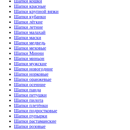
Шапки кошки
Шапки красные
Шапки крупной вязки
Шапки кубанки
Шапки лёгкие
Шапки летние
Шапки малахай
Шапки маски
Шапки медведь
Шапки меховые
Шапки Минни
Шапки миньон
Шапки мужские
Шапки новогодние
Шапки норковые
Шапки оранжевые
Шапки осенние
Шапки панда
Шапки петушки
Шапки пилота
Шапки плетёнки
Шапки подростковые
Шапки пупырки
Шапки растаманские
Шапки розовые