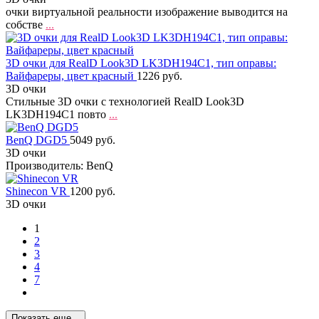
очки виртуальной реальности изображение выводится на
собстве
...
3D очки для RealD Look3D LK3DH194C1, тип оправы:
Вайфареры, цвет красный
1226 руб.
3D очки
Стильные 3D очки с технологией RealD Look3D
LK3DH194C1 повто
...
BenQ DGD5
5049 руб.
3D очки
Производитель: BenQ
Shinecon VR
1200 руб.
3D очки
1
2
3
4
7
Показать еще...