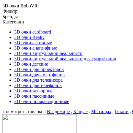
3D очки BoboVR
Фильтр
Бренды
Категории
3D очки cardboard
3D очки RealD
3D очки активные
3D очки анаглифные
3D очки виртуальной реальности
3D очки виртуальной реальности для смартфонов
3D очки детские
3D очки для проекторов
3D очки для смартфонов
3D очки для телевизора
3D очки для телефонов
3D очки затворные
3D очки пассивные
3D очки поляризационные
Посмотреть товары в
Владимире
,
Калуге
,
Мытищах
,
Рязани
,