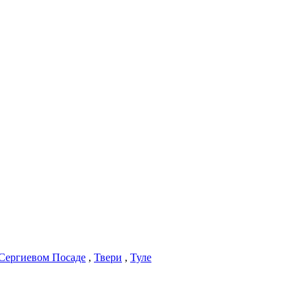
Сергиевом Посаде
,
Твери
,
Туле