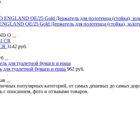
.
.
 ENGLAND OE/25 Gold Держатель для полотенца (стойка), золо
AND O
...
 CR
3142 руб.
уб
...
ь для туалетной бумаги и ерша
962 руб.
жав
...
зличных популярных категорий, от самых дешевых до самых доро
ь с описанием, фото и отзывами товаров.