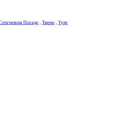
Сергиевом Посаде
,
Твери
,
Туле