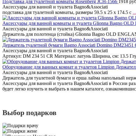
Подставка для туалетной комнаты Rosenberg JCH-1566
1918 руб
Аксессуары для ванной и туалета Bagno&Associati
подставка для туалетной комнаты, размеры 59.5 х 25 х 174.5 с
..
Аксессуары для ванной комнаты и туалета Glionna Bagno OLD
Аксессуары для ванной и туалета Bagno&Associati
Держатель для полотенца (стойка) Glionna Bagno OLD ENGL
Держатель туалетной бумаги Bagno Associati Domino DM23451
Аксессуары для ванной и туалета Bagno&Associati
Артикул: DM 234 51 CR Материал: латунь Ширина, см: 13.5 Гл
Оборудование для ванных комнат и туалетов Limpion Держател
Аксессуары для ванной и туалета Bagno&Associati
Держатель для туалетной бумаги и ерша лайма напольный нер
Аксессуары для ванной и туалета Bagno&Associati в России ра
будет легко изучить и выбрать в нашем каталоге, ознакомившис
Выбор подарков