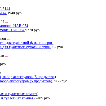
5144
1940 руб.
144
...
rmonie HAR 054
9270 руб.
rmon
...
ь для туалетной бумаги и ерша
962 руб.
жав
...
руб.
р
...
 набор аксессуаров (5 предметов)
7456 руб.
 и туалетных комнат)
2485 руб.