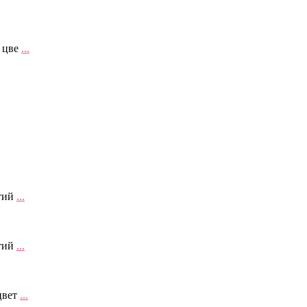
 цве
...
ытий
...
ытий
...
цвет
...