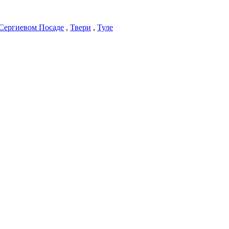
Сергиевом Посаде
,
Твери
,
Туле