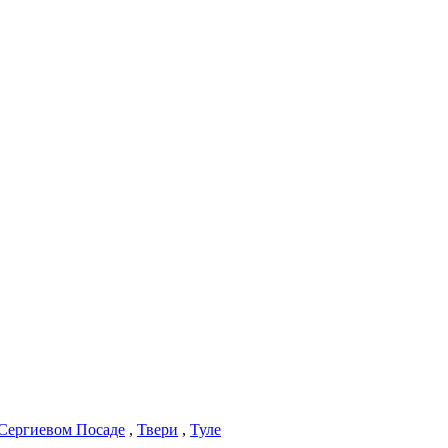
Сергиевом Посаде
,
Твери
,
Туле