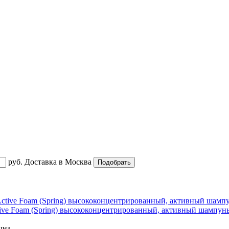
руб.
Доставка в
Москва
ve Foam (Spring) высококонцентрированный, активный шампунь
учна
...