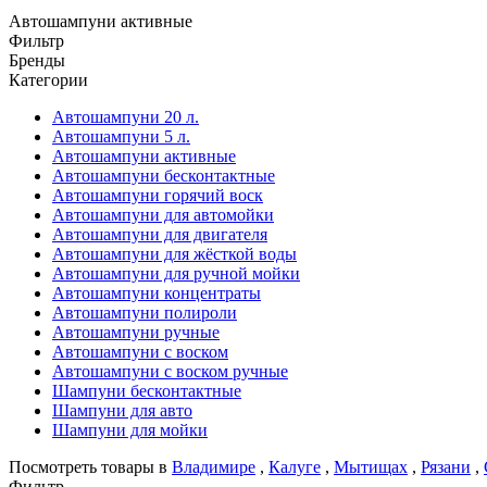
Автошампуни активные
Фильтр
Бренды
Категории
Автошампуни 20 л.
Автошампуни 5 л.
Автошампуни активные
Автошампуни бесконтактные
Автошампуни горячий воск
Автошампуни для автомойки
Автошампуни для двигателя
Автошампуни для жёсткой воды
Автошампуни для ручной мойки
Автошампуни концентраты
Автошампуни полироли
Автошампуни ручные
Автошампуни с воском
Автошампуни с воском ручные
Шампуни бесконтактные
Шампуни для авто
Шампуни для мойки
Посмотреть товары в
Владимире
,
Калуге
,
Мытищах
,
Рязани
,
Фильтр