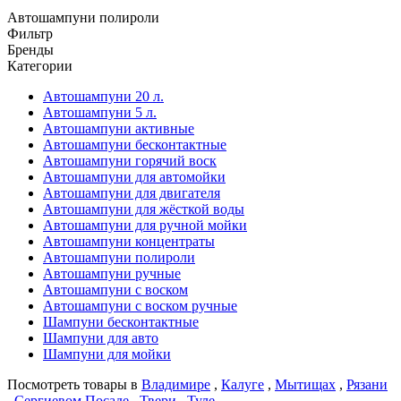
Автошампуни полироли
Фильтр
Бренды
Категории
Автошампуни 20 л.
Автошампуни 5 л.
Автошампуни активные
Автошампуни бесконтактные
Автошампуни горячий воск
Автошампуни для автомойки
Автошампуни для двигателя
Автошампуни для жёсткой воды
Автошампуни для ручной мойки
Автошампуни концентраты
Автошампуни полироли
Автошампуни ручные
Автошампуни с воском
Автошампуни с воском ручные
Шампуни бесконтактные
Шампуни для авто
Шампуни для мойки
Посмотреть товары в
Владимире
,
Калуге
,
Мытищах
,
Рязани
,
Сергиевом Посаде
,
Твери
,
Туле