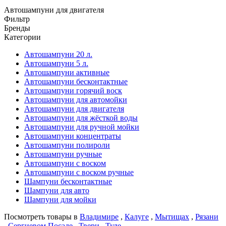
Автошампуни для двигателя
Фильтр
Бренды
Категории
Автошампуни 20 л.
Автошампуни 5 л.
Автошампуни активные
Автошампуни бесконтактные
Автошампуни горячий воск
Автошампуни для автомойки
Автошампуни для двигателя
Автошампуни для жёсткой воды
Автошампуни для ручной мойки
Автошампуни концентраты
Автошампуни полироли
Автошампуни ручные
Автошампуни с воском
Автошампуни с воском ручные
Шампуни бесконтактные
Шампуни для авто
Шампуни для мойки
Посмотреть товары в
Владимире
,
Калуге
,
Мытищах
,
Рязани
,
Сергиевом Посаде
,
Твери
,
Туле