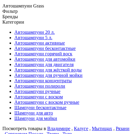
Автошампуни Grass
Фильтр
Бренды
Категории
Автошампуни 20 л.
Автошампуни 5 л.
Автошампуни активные
Автошампуни бесконтактные
Автошампуни горячий воск
Автошампуни для автомойки
Автошампуни для двигателя
Автошампуни для жёсткой воды
Автошампуни для ручной мойки
Автошампуни концентраты
Автошампуни полироли
Автошампуни ручные
Автошампуни с воском
Автошампуни с воском ручные
Шампуни бесконтактные
Шампуни для авто
Шампуни для мойки
Посмотреть товары в
Владимире
,
Калуге
,
Мытищах
,
Рязани
,
Сергиевом Посаде
,
Твери
,
Туле