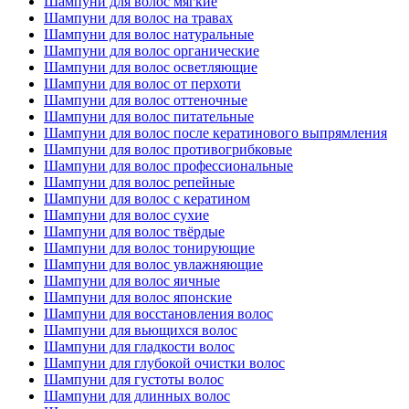
Шампуни для волос мягкие
Шампуни для волос на травах
Шампуни для волос натуральные
Шампуни для волос органические
Шампуни для волос осветляющие
Шампуни для волос от перхоти
Шампуни для волос оттеночные
Шампуни для волос питательные
Шампуни для волос после кератинового выпрямления
Шампуни для волос противогрибковые
Шампуни для волос профессиональные
Шампуни для волос репейные
Шампуни для волос с кератином
Шампуни для волос сухие
Шампуни для волос твёрдые
Шампуни для волос тонирующие
Шампуни для волос увлажняющие
Шампуни для волос яичные
Шампуни для волос японские
Шампуни для восстановления волос
Шампуни для вьющихся волос
Шампуни для гладкости волос
Шампуни для глубокой очистки волос
Шампуни для густоты волос
Шампуни для длинных волос