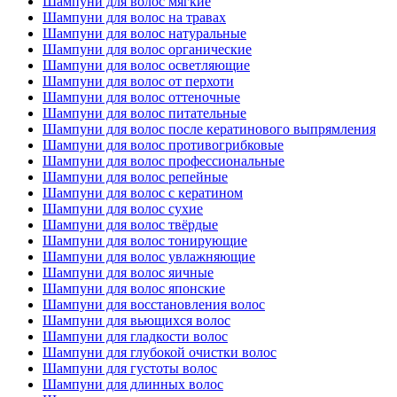
Шампуни для волос мягкие
Шампуни для волос на травах
Шампуни для волос натуральные
Шампуни для волос органические
Шампуни для волос осветляющие
Шампуни для волос от перхоти
Шампуни для волос оттеночные
Шампуни для волос питательные
Шампуни для волос после кератинового выпрямления
Шампуни для волос противогрибковые
Шампуни для волос профессиональные
Шампуни для волос репейные
Шампуни для волос с кератином
Шампуни для волос сухие
Шампуни для волос твёрдые
Шампуни для волос тонирующие
Шампуни для волос увлажняющие
Шампуни для волос яичные
Шампуни для волос японские
Шампуни для восстановления волос
Шампуни для вьющихся волос
Шампуни для гладкости волос
Шампуни для глубокой очистки волос
Шампуни для густоты волос
Шампуни для длинных волос