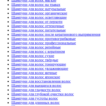
Шампуни для волос мягкие
Шампуни для волос на травах
Шампуни для волос натуральные
Шампуни для волос органические
Шампуни для волос осветляющие
Шампуни для волос от перхоти
Шампуни для волос оттеночные
Шампуни для волос питательные
Шампуни для волос после кератинового выпрямления
Шампуни для волос противогрибковые
Шампуни для волос профессиональные
Шампуни для волос репейные
Шампуни для волос с кератином
Шампуни для волос сухие
Шампуни для волос твёрдые
Шампуни для волос тонирующие
Шампуни для волос увлажняющие
Шампуни для волос яичные
Шампуни для волос японские
Шампуни для восстановления волос
Шампуни для вьющихся волос
Шампуни для гладкости волос
Шампуни для глубокой очистки волос
Шампуни для густоты волос
Шампуни для длинных волос