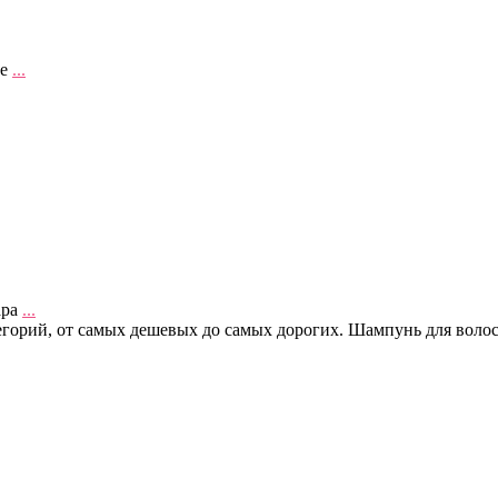
ие
...
ара
...
орий, от самых дешевых до самых дорогих. Шампунь для волос L