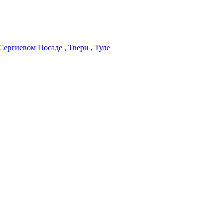
Сергиевом Посаде
,
Твери
,
Туле