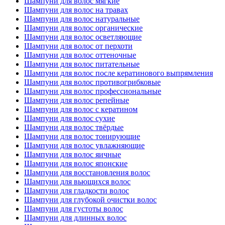
Шампуни для волос мягкие
Шампуни для волос на травах
Шампуни для волос натуральные
Шампуни для волос органические
Шампуни для волос осветляющие
Шампуни для волос от перхоти
Шампуни для волос оттеночные
Шампуни для волос питательные
Шампуни для волос после кератинового выпрямления
Шампуни для волос противогрибковые
Шампуни для волос профессиональные
Шампуни для волос репейные
Шампуни для волос с кератином
Шампуни для волос сухие
Шампуни для волос твёрдые
Шампуни для волос тонирующие
Шампуни для волос увлажняющие
Шампуни для волос яичные
Шампуни для волос японские
Шампуни для восстановления волос
Шампуни для вьющихся волос
Шампуни для гладкости волос
Шампуни для глубокой очистки волос
Шампуни для густоты волос
Шампуни для длинных волос