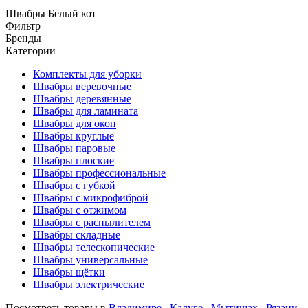
Швабры Белый кот
Фильтр
Бренды
Категории
Комплекты для уборки
Швабры веревочные
Швабры деревянные
Швабры для ламината
Швабры для окон
Швабры круглые
Швабры паровые
Швабры плоские
Швабры профессиональные
Швабры с губкой
Швабры с микрофиброй
Швабры с отжимом
Швабры с распылителем
Швабры складные
Швабры телескопические
Швабры универсальные
Швабры щётки
Швабры электрические
Посмотреть товары в
Владимире
,
Калуге
,
Мытищах
,
Рязани