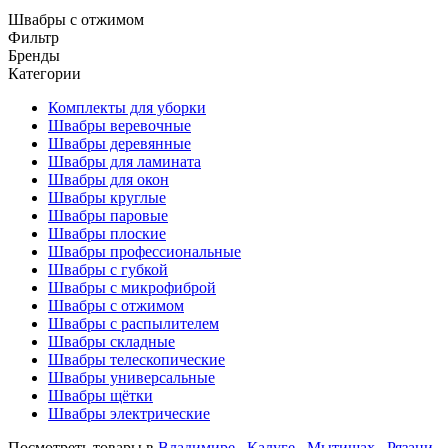
Швабры с отжимом
Фильтр
Бренды
Категории
Комплекты для уборки
Швабры веревочные
Швабры деревянные
Швабры для ламината
Швабры для окон
Швабры круглые
Швабры паровые
Швабры плоские
Швабры профессиональные
Швабры с губкой
Швабры с микрофиброй
Швабры с отжимом
Швабры с распылителем
Швабры складные
Швабры телескопические
Швабры универсальные
Швабры щётки
Швабры электрические
Посмотреть товары в
Владимире
,
Калуге
,
Мытищах
,
Рязани