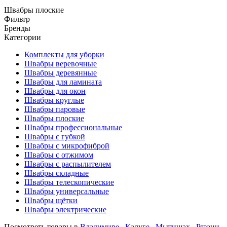
Швабры плоские
Фильтр
Бренды
Категории
Комплекты для уборки
Швабры веревочные
Швабры деревянные
Швабры для ламината
Швабры для окон
Швабры круглые
Швабры паровые
Швабры плоские
Швабры профессиональные
Швабры с губкой
Швабры с микрофиброй
Швабры с отжимом
Швабры с распылителем
Швабры складные
Швабры телескопические
Швабры универсальные
Швабры щётки
Швабры электрические
Посмотреть товары в
Владимире
,
Калуге
,
Мытищах
,
Рязани