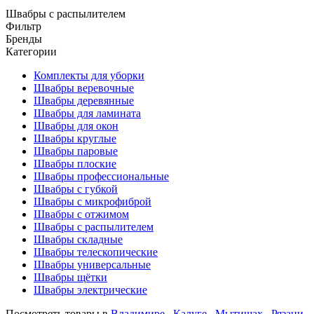
Швабры с распылителем
Фильтр
Бренды
Категории
Комплекты для уборки
Швабры веревочные
Швабры деревянные
Швабры для ламината
Швабры для окон
Швабры круглые
Швабры паровые
Швабры плоские
Швабры профессиональные
Швабры с губкой
Швабры с микрофиброй
Швабры с отжимом
Швабры с распылителем
Швабры складные
Швабры телескопические
Швабры универсальные
Швабры щётки
Швабры электрические
Посмотреть товары в
Владимире
,
Калуге
,
Мытищах
,
Рязани