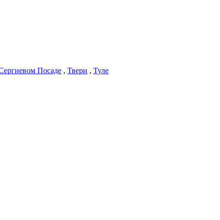
Сергиевом Посаде
,
Твери
,
Туле